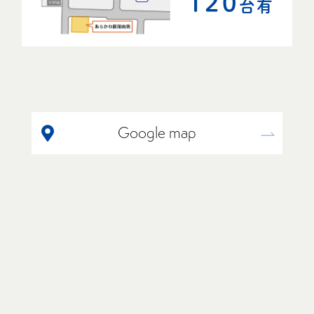
120
台有
Google map