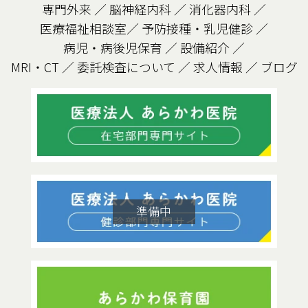
専門外来
／
脳神経内科
／
消化器内科
／
医療福祉相談室
／
予防接種・乳児健診
／
病児・病後児保育
／
設備紹介
／
MRI・CT
／
委託検査について
／
求人情報
／
ブログ