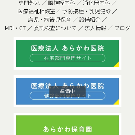
専門外来
／
脳神経内科
／
消化器内科
／
医療福祉相談室
／
予防接種・乳児健診
／
病児・病後児保育
／
設備紹介
／
MRI・CT
／
委託検査について
／
求人情報
／
ブログ