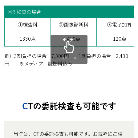
MRI検査の場合
①検査料
②画像診断料
③電子加算
1330点
450点
120点
例）3割負担の場合 7,300円 1割負担の場合 2,430
スクロール
円 ※メディア、読影料込み
CTの委託検査も可能です
当院は、CTの委託検査も可能です。お気軽にご相