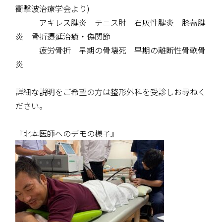
衝撃波治療学会より)
アキレス腱炎 テニス肘 石灰性腱炎 膝蓋腱
炎 骨折遷延治癒・偽関節
疲労骨折 早期の骨壊死 早期の離断性骨軟骨
炎
詳細な説明をご希望の方は整形外科を受診しお尋ねく
ださい。
『北本医師へのデモの様子』