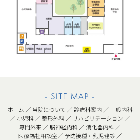
- SITE MAP -
ホーム
／
当院について
／
診療科案内
／
一般内科
／
小児科
／
整形外科
／
リハビリテーション
／
専門外来
／
脳神経内科
／
消化器内科
／
医療福祉相談室
／
予防接種・乳児健診
／