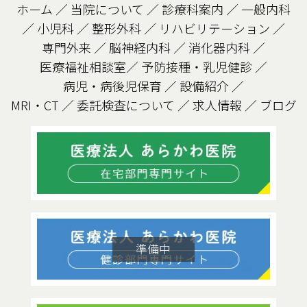
ホーム
／
当院について
／
診療科案内
／
一般内科
／
小児科
／
整形外科
／
リハビリテーション
／
専門外来
／
脳神経内科
／
消化器内科
／
医療福祉相談室
／
予防接種・乳児健診
／
病児・病後児保育
／
設備紹介
／
MRI・CT
／
委託検査について
／
求人情報
／
ブログ