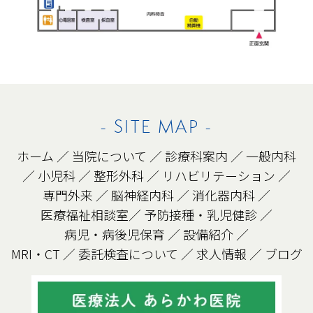
- SITE MAP -
ホーム
／
当院について
／
診療科案内
／
一般内科
／
小児科
／
整形外科
／
リハビリテーション
／
専門外来
／
脳神経内科
／
消化器内科
／
医療福祉相談室
／
予防接種・乳児健診
／
病児・病後児保育
／
設備紹介
／
MRI・CT
／
委託検査について
／
求人情報
／
ブログ