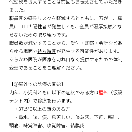
代勤務を導入することは前回もお伝えさせていただき
ました。
職員間の感染リスクを軽減するとともに、万が一、職
員にコロナ陽性者が発生しても、全員が濃厚接触とな
らないための取り組みです。
職員数が減少することから、受付・診察・会計などあ
らゆる場面で
待ち時間
が発生する可能性があります。
あらかわ医院が医療を切れ目なく提供するための体制
変更であることをご理解ください。
【②屋外での診療の開始】
内科、小児科ともに以下の症状のある方は
屋外
（仮設
テント内）で診療を行います。
・37.5℃以上の熱のある方
・鼻水、咳、痰、息苦しい、倦怠感、下痢、嘔吐、
頭痛、味覚障害、嗅覚障害、結膜炎