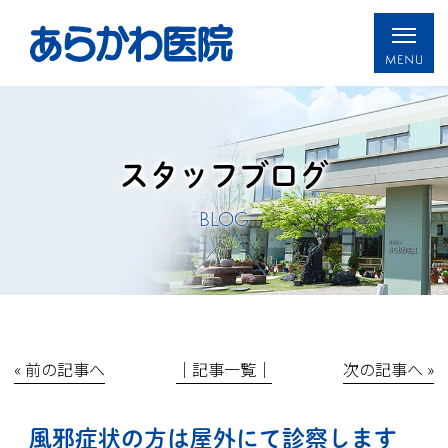
スタッフブログ
BLOG
« 前の記事へ
│記事一覧│
次の記事へ »
風邪症状の方は屋外にて診察します