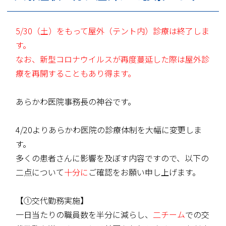
5/30（土）をもって屋外（テント内）診療は終了しま
す。
なお、新型コロナウイルスが再度蔓延した際は屋外診
療を再開することもあり得ます。
あらかわ医院事務長の神谷です。
4/20よりあらかわ医院の診療体制を大幅に変更しま
す。
多くの患者さんに影響を及ぼす内容ですので、以下の
二点について
十分に
ご確認をお願い申し上げます。
【①交代勤務実施】
一日当たりの職員数を半分に減らし、
二チーム
での交