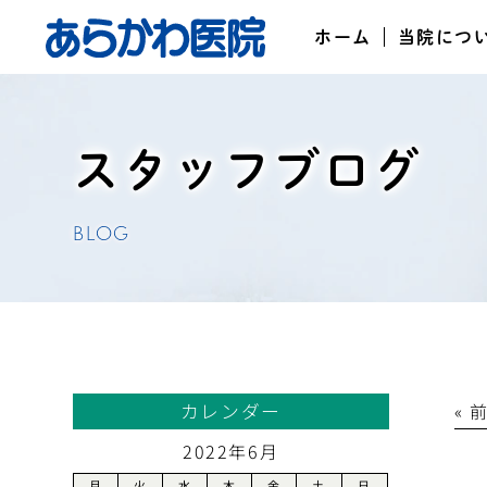
ホーム
当院につ
スタッフブログ
BLOG
カレンダー
« 
2022年6月
月
火
水
木
金
土
日