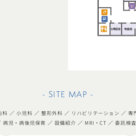
- SITE MAP -
内科
／
小児科
／
整形外科
／
リハビリテーション
／
専
／
病児・病後児保育
／
設備紹介
／
MRI・CT
／
委託検