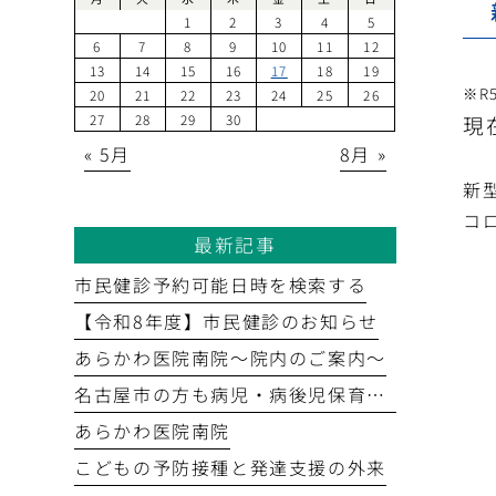
1
2
3
4
5
6
7
8
9
10
11
12
13
14
15
16
17
18
19
※R
20
21
22
23
24
25
26
現
27
28
29
30
« 5月
8月 »
新
コロ
最新記事
市民健診予約可能日時を検索する
【令和8年度】市民健診のお知らせ
あらかわ医院南院～院内のご案内～
名古屋市の方も病児・病後児保育室を利用できます
あらかわ医院南院
こどもの予防接種と発達支援の外来