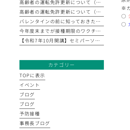
高齢者の運転免許更新について（後編）
※
高齢者の運転免許更新について（前編）
○
バレンタインの前に知っておきたい！「血糖値」とチョコレートの食べ方
○
今年度末までが接種期限のワクチンがあります（2026年3月31日まで）
【令和7年10月開講】セミパーソナルフィットネス｜初回無料体験あり
カテゴリー
TOPに表示
イベント
ブログ
ブログ
予防接種
事務長ブログ