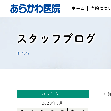
ホーム
当院につ
スタッフブログ
BLOG
カレンダー
« 
2023年3月
月
火
水
木
金
土
日