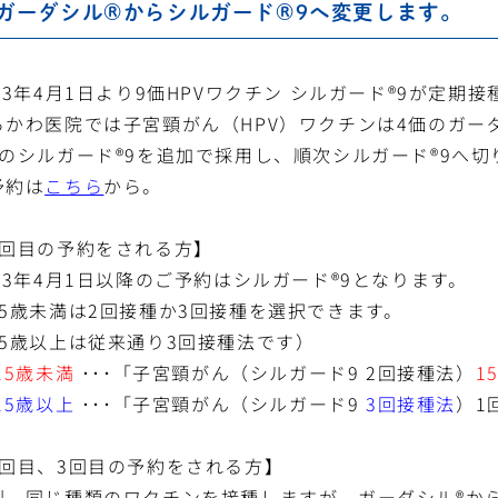
ガーダシル®からシルガード®9へ変更します。
023年4月1日より9価HPVワクチン シルガード®9が定期
らかわ医院では子宮頸がん（HPV）ワクチンは4価のガー
価のシルガード®9を追加で採用し、順次シルガード®9へ
予約は
こちら
から。
1回目の予約をされる方】
023年4月1日以降のご予約はシルガード®9となります。
15歳未満は2回接種か3回接種を選択できます。
15歳以上は従来通り3回接種法です）
15歳未満
･･･
「子宮頸がん（シルガード9 2回接種法）
1
15歳以上
･･･
「子宮頸がん（シルガード9
3回接種法
）1
2回目、3回目の予約をされる方】
則、同じ種類のワクチンを接種しますが、ガーダシル®から