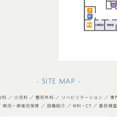
- SITE MAP -
内科
／
小児科
／
整形外科
／
リハビリテーション
／
専
／
病児・病後児保育
／
設備紹介
／
MRI・CT
／
委託検