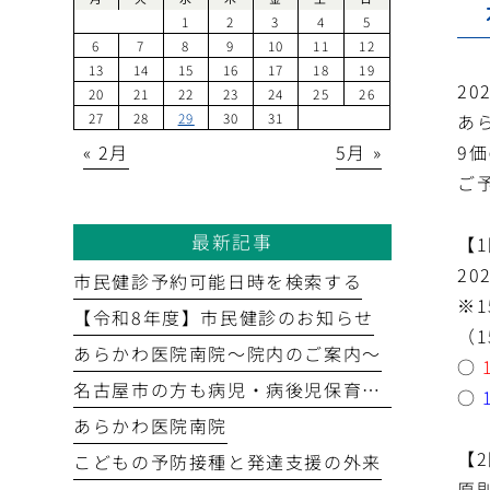
1
2
3
4
5
6
7
8
9
10
11
12
13
14
15
16
17
18
19
2
20
21
22
23
24
25
26
あ
27
28
29
30
31
9
« 2月
5月 »
ご
最新記事
【
2
市民健診予約可能日時を検索する
※
【令和8年度】市民健診のお知らせ
（
あらかわ医院南院～院内のご案内～
○
名古屋市の方も病児・病後児保育室を利用できます
○
あらかわ医院南院
【
こどもの予防接種と発達支援の外来
原